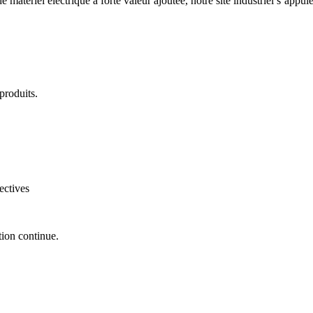
 matériel électrique à forte valeur ajoutée, notre site industriel s’appu
produits.
ectives
tion continue.